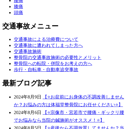
腰痛
膝痛
頭痛
交通事故メニュー
交通事故による治療費について
交通事故に遭われてしまった方へ
交通事故施術
整骨院の交通事故施術の必要性とメリット
整骨院への転院・併院をお考えの方へ
歩行・自転車・自動車追突事故
最新ブログ記事
2024年8月9日
【⭐️お盆前にお身体の不調改善しません
か？お悩みの方は体福堂整骨院にお任せください⭐️】
2024年8月6日
【⭐宗像市・宮若市で腰痛・ギックリ腰
でお悩みなら当院の鍼施術がオススメ！⭐】
2024年8月5日
【⭐️産後から不調放置してませんか？当