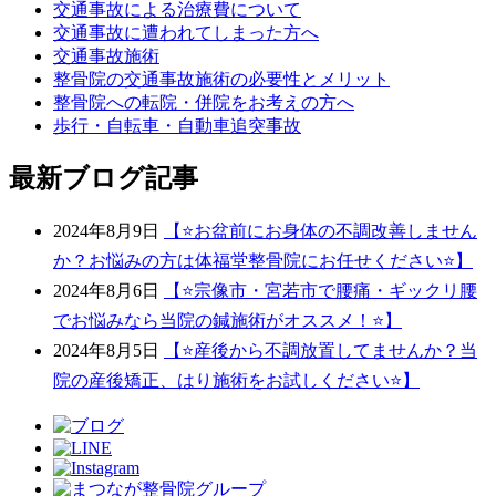
交通事故による治療費について
交通事故に遭われてしまった方へ
交通事故施術
整骨院の交通事故施術の必要性とメリット
整骨院への転院・併院をお考えの方へ
歩行・自転車・自動車追突事故
最新ブログ記事
2024年8月9日
【⭐️お盆前にお身体の不調改善しません
か？お悩みの方は体福堂整骨院にお任せください⭐️】
2024年8月6日
【⭐宗像市・宮若市で腰痛・ギックリ腰
でお悩みなら当院の鍼施術がオススメ！⭐】
2024年8月5日
【⭐️産後から不調放置してませんか？当
院の産後矯正、はり施術をお試しください⭐️】