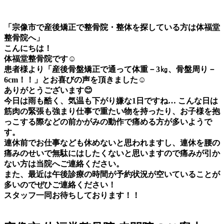
「宗像市で産後矯正で整骨院・整体を探している方は体福堂
整骨院へ」
こんにちは！
体福堂整骨院です☺️
患者様より「産後骨盤矯正で通って体重－3㎏、骨盤周り－
6cm！！」とお喜びの声を頂きました☺️
ありがとうございます😊
今日は雨も酷く、気温も下がり嫌な1日ですね… こんな日は
筋肉の緊張も強まり仕事で重たい物を持ったり、お子様を抱
っこする際などの前かがみの動作で痛める方が多いようで
す。
連休前でお仕事なども休めないと思われますし、連休を腰の
痛みのせいで無駄にはしたくないと思いますので痛みが引か
ない方は当院へご連絡ください。
また、最近は午後診療の時間が予約状況が空いていることが
多いのでぜひご連絡ください！
スタッフ一同お待ちしております！！