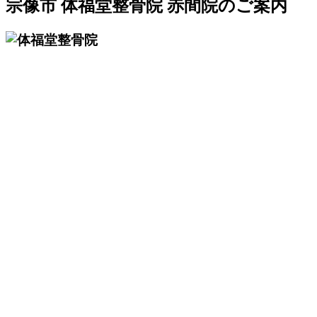
宗像市 体福堂整骨院 赤間院のご案内