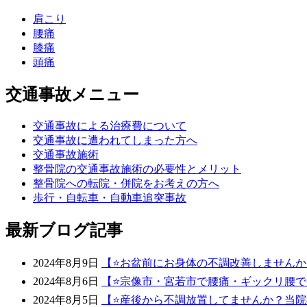
肩こり
腰痛
膝痛
頭痛
交通事故メニュー
交通事故による治療費について
交通事故に遭われてしまった方へ
交通事故施術
整骨院の交通事故施術の必要性とメリット
整骨院への転院・併院をお考えの方へ
歩行・自転車・自動車追突事故
最新ブログ記事
2024年8月9日
【⭐️お盆前にお身体の不調改善しません
2024年8月6日
【⭐宗像市・宮若市で腰痛・ギックリ腰で
2024年8月5日
【⭐️産後から不調放置してませんか？当院