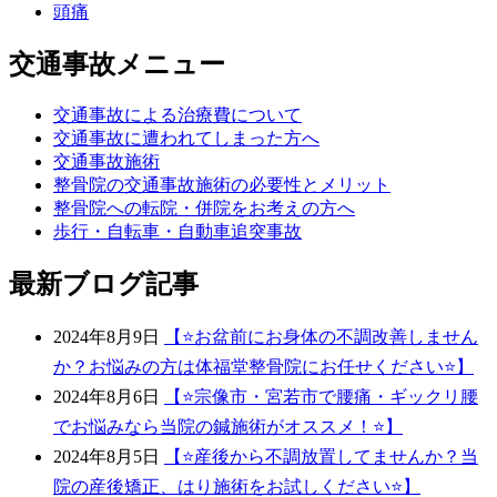
頭痛
交通事故メニュー
交通事故による治療費について
交通事故に遭われてしまった方へ
交通事故施術
整骨院の交通事故施術の必要性とメリット
整骨院への転院・併院をお考えの方へ
歩行・自転車・自動車追突事故
最新ブログ記事
2024年8月9日
【⭐️お盆前にお身体の不調改善しません
か？お悩みの方は体福堂整骨院にお任せください⭐️】
2024年8月6日
【⭐宗像市・宮若市で腰痛・ギックリ腰
でお悩みなら当院の鍼施術がオススメ！⭐】
2024年8月5日
【⭐️産後から不調放置してませんか？当
院の産後矯正、はり施術をお試しください⭐️】