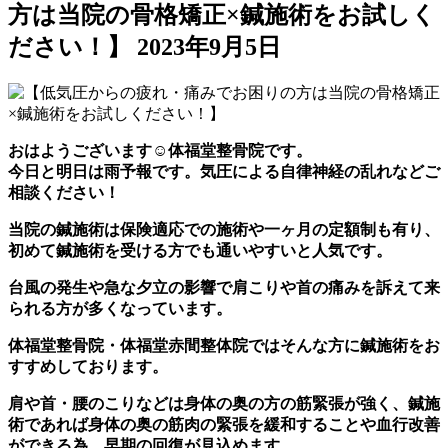
方は当院の骨格矯正×鍼施術をお試しく
ださい！】
2023年9月5日
おはようございます☺体福堂整骨院です。
今日と明日は雨予報です。気圧による自律神経の乱れなどご
相談ください！
当院の鍼施術は保険適応での施術や一ヶ月の定額制も有り、
初めて鍼施術を受ける方でも通いやすいと人気です。
台風の発生や急な夕立の影響で肩こりや首の痛みを訴えて来
られる方が多くなっています。
体福堂整骨院・体福堂赤間整体院ではそんな方に鍼施術をお
すすめしております。
肩や首・腰のこりなどは身体の奥の方の筋緊張が強く、鍼施
術であれば身体の奥の筋肉の緊張を緩和することや血行改善
ができる為、早期の回復が見込めます。