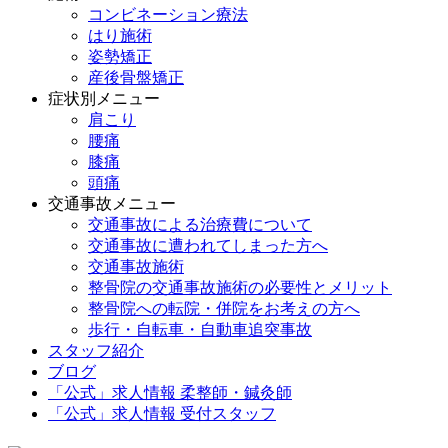
コンビネーション療法
はり施術
姿勢矯正
産後骨盤矯正
症状別メニュー
肩こり
腰痛
膝痛
頭痛
交通事故メニュー
交通事故による治療費について
交通事故に遭われてしまった方へ
交通事故施術
整骨院の交通事故施術の必要性とメリット
整骨院への転院・併院をお考えの方へ
歩行・自転車・自動車追突事故
スタッフ紹介
ブログ
「公式」求人情報 柔整師・鍼灸師
「公式」求人情報 受付スタッフ