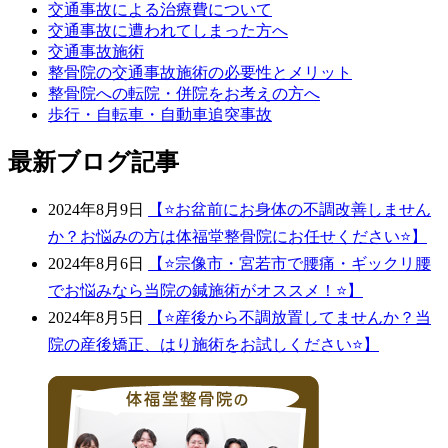
交通事故による治療費について
交通事故に遭われてしまった方へ
交通事故施術
整骨院の交通事故施術の必要性とメリット
整骨院への転院・併院をお考えの方へ
歩行・自転車・自動車追突事故
最新ブログ記事
2024年8月9日
【⭐️お盆前にお身体の不調改善しません
か？お悩みの方は体福堂整骨院にお任せください⭐️】
2024年8月6日
【⭐宗像市・宮若市で腰痛・ギックリ腰
でお悩みなら当院の鍼施術がオススメ！⭐】
2024年8月5日
【⭐️産後から不調放置してませんか？当
院の産後矯正、はり施術をお試しください⭐️】