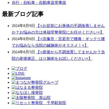
歩行・自転車・自動車追突事故
最新ブログ記事
2024年8月9日
【⭐️お盆前にお身体の不調改善しません
か？お悩みの方は体福堂整骨院にお任せください⭐️】
2024年8月6日
【⭐宗像市・宮若市で腰痛・ギックリ腰
でお悩みなら当院の鍼施術がオススメ！⭐】
2024年8月5日
【⭐️産後から不調放置してませんか？当
院の産後矯正、はり施術をお試しください⭐️】