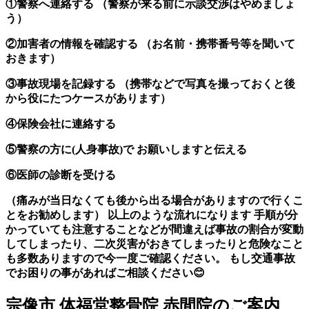
①警察へ連絡する （警察が来る前に示談交渉はやめましょ
う）
②加害者の情報を確認する （お名前・携帯番号等を聞いて
おきます）
③事故現場を記録する （携帯などで写真を撮っておくと後
から役にたつケースがあります）
④保険会社に連絡する
⑤警察の方に(人身事故)で お願いしますと伝える
⑥医師の診断を受ける
（痛みが当日なくても後から出る場合がありますので行くこ
とをお勧めします） 以上のような流れになります 手順が分
かっていても注意することなどが間違えば事故の割合が変動
してしまったり、二次災害がおきてしまったりと危険なこと
も多数ありますので今一度ご確認ください。 もし交通事故
でお困りの事があればご相談ください😊
宗像市 体福堂整骨院 赤間院のご案内