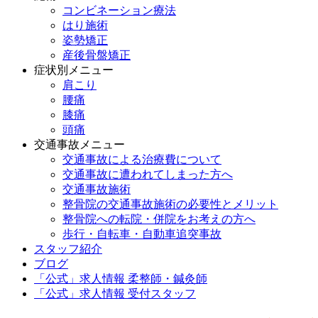
コンビネーション療法
はり施術
姿勢矯正
産後骨盤矯正
症状別メニュー
肩こり
腰痛
膝痛
頭痛
交通事故メニュー
交通事故による治療費について
交通事故に遭われてしまった方へ
交通事故施術
整骨院の交通事故施術の必要性とメリット
整骨院への転院・併院をお考えの方へ
歩行・自転車・自動車追突事故
スタッフ紹介
ブログ
「公式」求人情報 柔整師・鍼灸師
「公式」求人情報 受付スタッフ