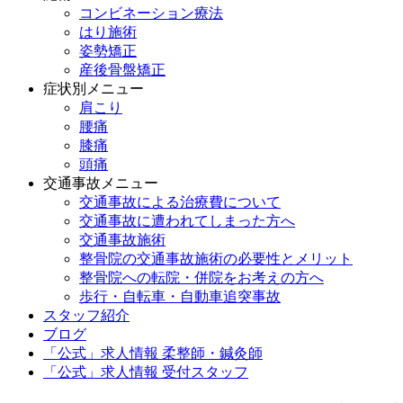
コンビネーション療法
はり施術
姿勢矯正
産後骨盤矯正
症状別メニュー
肩こり
腰痛
膝痛
頭痛
交通事故メニュー
交通事故による治療費について
交通事故に遭われてしまった方へ
交通事故施術
整骨院の交通事故施術の必要性とメリット
整骨院への転院・併院をお考えの方へ
歩行・自転車・自動車追突事故
スタッフ紹介
ブログ
「公式」求人情報 柔整師・鍼灸師
「公式」求人情報 受付スタッフ