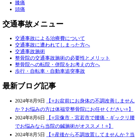
膝痛
頭痛
交通事故メニュー
交通事故による治療費について
交通事故に遭われてしまった方へ
交通事故施術
整骨院の交通事故施術の必要性とメリット
整骨院への転院・併院をお考えの方へ
歩行・自転車・自動車追突事故
最新ブログ記事
2024年8月9日
【⭐️お盆前にお身体の不調改善しません
か？お悩みの方は体福堂整骨院にお任せください⭐️】
2024年8月6日
【⭐宗像市・宮若市で腰痛・ギックリ腰
でお悩みなら当院の鍼施術がオススメ！⭐】
2024年8月5日
【⭐️産後から不調放置してませんか？当