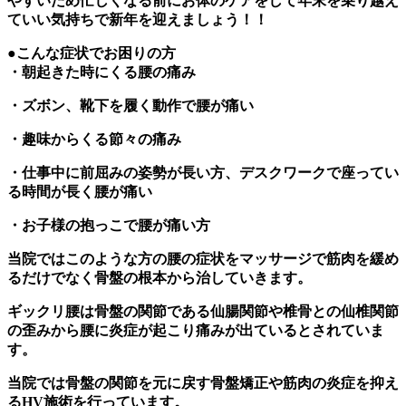
やすいため忙しくなる前にお体のケアをして年末を乗り越え
ていい気持ちで新年を迎えましょう！！
●こんな症状でお困りの方
・朝起きた時にくる腰の痛み
・ズボン、靴下を履く動作で腰が痛い
・趣味からくる節々の痛み
・仕事中に前屈みの姿勢が長い方、デスクワークで座ってい
る時間が長く腰が痛い
・お子様の抱っこで腰が痛い方
当院ではこのような方の腰の症状をマッサージで筋肉を緩め
るだけでなく骨盤の根本から治していきます。
ギックリ腰は骨盤の関節である仙腸関節や椎骨との仙椎関節
の歪みから腰に炎症が起こり痛みが出ているとされていま
す。
当院では骨盤の関節を元に戻す骨盤矯正や筋肉の炎症を抑え
るHV施術を行っています。