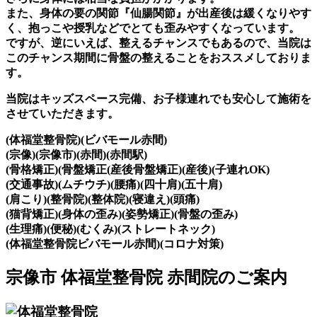
また、身体の要の関節『仙腸関節』が出産後は緩くなりやす
く、抱っこや授乳などでとても歪みやすくなっています。
ですが、逆にいえば、整えるチャンスでもあるので、当院は
このチャンス期間に骨盤の整えることをおススメしておりま
す。
当院はキッズスペース完備、お子様連れでも安心して施術を
させていただきます。
(体福堂整骨院)(ビバモール赤間)
(宗像)(宗像市)(赤間)(赤間駅)
(骨格矯正)(骨盤矯正(産後骨盤矯正)(産後)(子連れOK)
(交通事故)(ムチウチ)(腰痛)(四十肩)(五十肩)
(肩こり)(整骨院)(整体院)(寝違え)(頭痛)
(猫背矯正)(身体の歪み)(姿勢矯正)(骨盤の歪み)
(生理痛)(便秘)(むくみ)(ストレートネック)
(体福堂整骨院ビバモール赤間)(コロナ対策)
宗像市 体福堂整骨院 赤間院のご案内