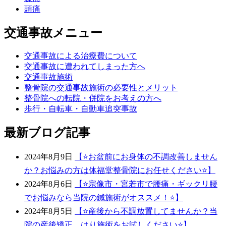
頭痛
交通事故メニュー
交通事故による治療費について
交通事故に遭われてしまった方へ
交通事故施術
整骨院の交通事故施術の必要性とメリット
整骨院への転院・併院をお考えの方へ
歩行・自転車・自動車追突事故
最新ブログ記事
2024年8月9日
【⭐️お盆前にお身体の不調改善しません
か？お悩みの方は体福堂整骨院にお任せください⭐️】
2024年8月6日
【⭐宗像市・宮若市で腰痛・ギックリ腰
でお悩みなら当院の鍼施術がオススメ！⭐】
2024年8月5日
【⭐️産後から不調放置してませんか？当
院の産後矯正、はり施術をお試しください⭐️】