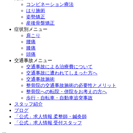
コンビネーション療法
はり施術
姿勢矯正
産後骨盤矯正
症状別メニュー
肩こり
腰痛
膝痛
頭痛
交通事故メニュー
交通事故による治療費について
交通事故に遭われてしまった方へ
交通事故施術
整骨院の交通事故施術の必要性とメリット
整骨院への転院・併院をお考えの方へ
歩行・自転車・自動車追突事故
スタッフ紹介
ブログ
「公式」求人情報 柔整師・鍼灸師
「公式」求人情報 受付スタッフ