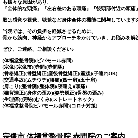
も様々な原因があり、
『全体的な頭痛』『左右差のある頭痛』『後頭部付近の頭痛
脳は感覚や視覚、聴覚など身体全体の機能に関与しています
当院では、その負担を軽減させるために、
骨から筋肉、神経からアプローチをかけていき、お悩みを解
ぜひ、ご連絡、ご相談ください♪
(体福堂整骨院)(ビバモール赤間)
(宗像)(宗像市)(赤間)(赤間駅)
(骨格矯正)(骨盤矯正(産後骨盤矯正)(産後)(子連れOK)
(交通事故)(ムチウチ)(腰痛)(四十肩)(五十肩)
(肩こり)(整骨院)(整体院)(寝違え)(頭痛)
(猫背矯正)(身体の歪み)(姿勢矯正)(骨盤の歪み)
(生理痛)(便秘)(むくみ)(ストレートネック)
(体福堂整骨院ビバモール赤間)(コロナ対策)
宗像市 体福堂整骨院 赤間院のご案内