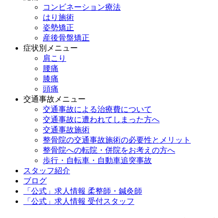
コンビネーション療法
はり施術
姿勢矯正
産後骨盤矯正
症状別メニュー
肩こり
腰痛
膝痛
頭痛
交通事故メニュー
交通事故による治療費について
交通事故に遭われてしまった方へ
交通事故施術
整骨院の交通事故施術の必要性とメリット
整骨院への転院・併院をお考えの方へ
歩行・自転車・自動車追突事故
スタッフ紹介
ブログ
「公式」求人情報 柔整師・鍼灸師
「公式」求人情報 受付スタッフ